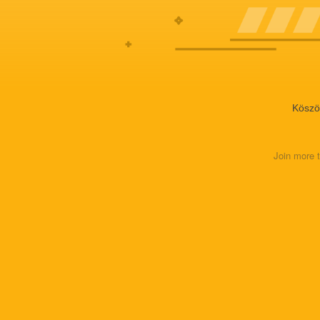
Köszö
Join more 