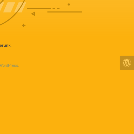
érünk.
r WordPress
.