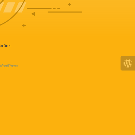
érünk.
r WordPress
.