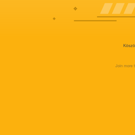
Köszö
Join more 